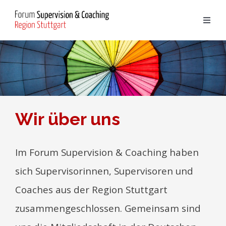
Zum
Inhalt
Toggl
springen
Navig
Start
Termine
Wir über uns
Links
Supervision
Wir über uns
Kontakt & Impressum
Coaching
Im Forum Supervision & Coaching haben
sich Supervisorinnen, Supervisoren und
Mitglieder
Coaches aus der Region Stuttgart
zusammengeschlossen.
Gemeinsam sind