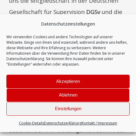
uns die Mitgliedschaft in der Deutschen
Gesellschaft für Supervision
DGSv
und die
Qualitätsanforderungen dieses
Datenschutzeinstellungen
Berufsverbandes.
Das Forum ist eine
Wir verwenden Cookies und andere Technologien auf unserer
Webseite. Einige von ihnen sind essenziell, während andere uns helfen,
gemeinsame Plattform für professionelle
diese Webseite und Ihre Erfahrung zu verbessern. Weitere
Informationen über die Verwendung Ihrer Daten finden Sie in unserer
Supervisorinnen, Supervisoren und
Datenschutzerklärung
. Sie können Ihre Auswahl jederzeit unter
"Einstellungen" widerrufen oder anpassen.
Coaches im Raum Stuttgart.
Akzeptieren
Wir diskutieren fachliche Fragen und
Ablehnen
setzen uns mit den gravierenden
Veränderungen in der Arbeitswelt und
Einstellungen
ihren Anforderungen an Beratung
Cookie-Details
Datenschutzerklärung
Kontakt / Impressum
auseinander.
Wir treten gemeinsam in der